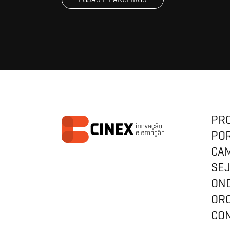
PR
PO
CA
SE
ON
OR
CO