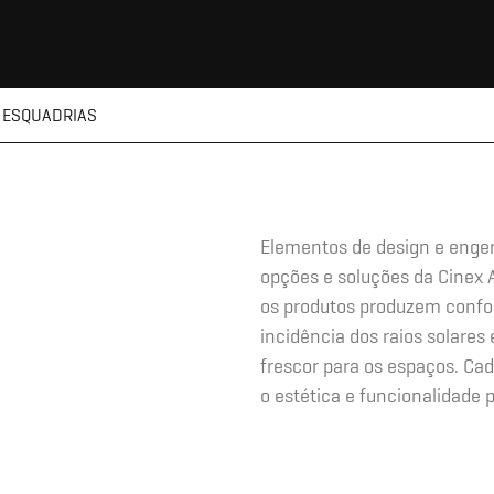
 ESQUADRIAS
Elementos de design e enge
opções e soluções da Cinex 
os produtos produzem confor
incidência dos raios solare
frescor para os espaços. Ca
o estética e funcionalidade p