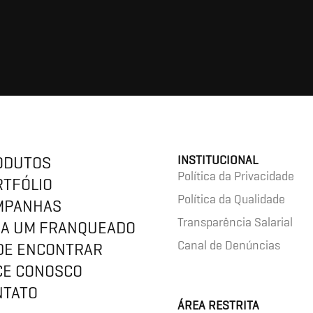
ODUTOS
INSTITUCIONAL
Política da Privacidade
RTFÓLIO
Política da Qualidade
MPANHAS
Transparência Salarial
JA UM FRANQUEADO
Canal de Denúncias
DE ENCONTRAR
CE CONOSCO
NTATO
ÁREA RESTRITA