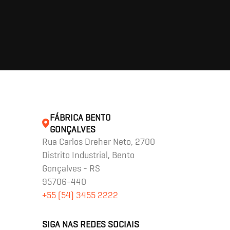
FÁBRICA BENTO
GONÇALVES
Rua Carlos Dreher Neto, 2700
Distrito Industrial, Bento
Gonçalves - RS
95706-440
+55 (54) 3455 2222
SIGA NAS REDES SOCIAIS