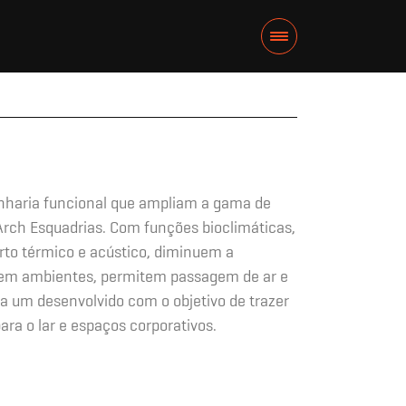
nharia funcional que ampliam a gama de
Arch Esquadrias. Com funções bioclimáticas,
to térmico e acústico, diminuem a
s em ambientes, permitem passagem de ar e
da um desenvolvido com o objetivo de trazer
ara o lar e espaços corporativos.