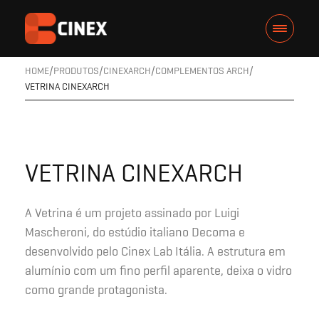
HOME
PRODUTOS
CINEXARCH
COMPLEMENTOS ARCH
VETRINA CINEXARCH
VETRINA CINEXARCH
A Vetrina é um projeto assinado por Luigi
Mascheroni, do estúdio italiano Decoma e
desenvolvido pelo Cinex Lab Itália. A estrutura em
alumínio com um fino perfil aparente, deixa o vidro
como grande protagonista.