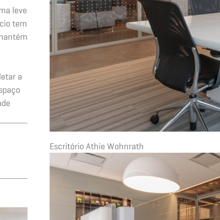
ma leve
icio tem
e mantém
etar a
espaço
ade
Escritório Athie Wohnrath