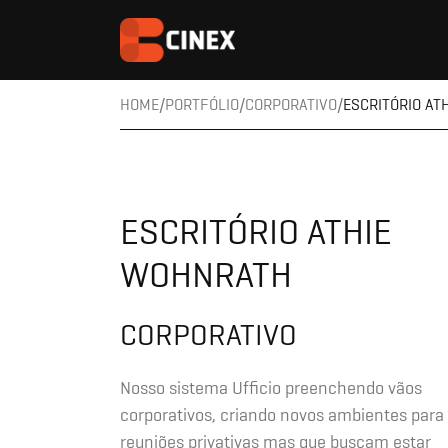
HOME
PORTFÓLIO
CORPORATIVO
ESCRITÓRIO AT
ESCRITÓRIO ATHIE
WOHNRATH
CORPORATIVO
Nosso sistema Ufficio preenchendo vãos
corporativos, criando novos ambientes para
reuniões privativas mas que buscam estar