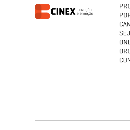
PR
PO
CA
SE
ON
OR
CO