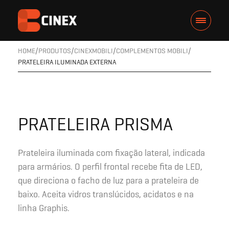
HOME
PRODUTOS
CINEXMOBILI
COMPLEMENTOS MOBILI
PRATELEIRA ILUMINADA EXTERNA
PRATELEIRA PRISMA
Prateleira iluminada com fixação lateral, indicada
para armários. O perfil frontal recebe fita de LED,
que direciona o facho de luz para a prateleira de
baixo. Aceita vidros translúcidos, acidatos e na
linha Graphis.