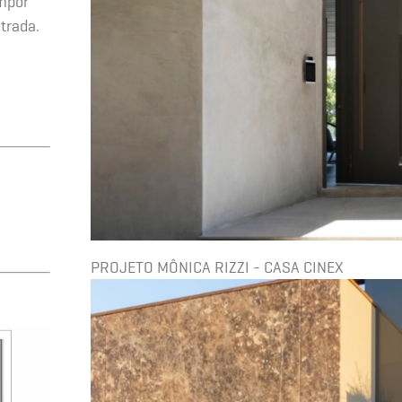
ompor
trada.
PROJETO MÔNICA RIZZI - CASA CINEX