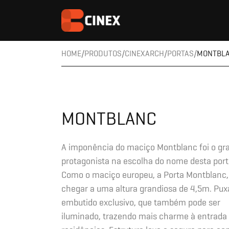
HOME
PRODUTOS
CINEXARCH
PORTAS
MONTBL
MONTBLANC
A imponência do maciço Montblanc foi o gr
protagonista na escolha do nome desta port
Como o maciço europeu, a Porta Montblanc,
chegar a uma altura grandiosa de 4,5m. Pux
embutido exclusivo, que também pode ser
iluminado, trazendo mais charme à entrada