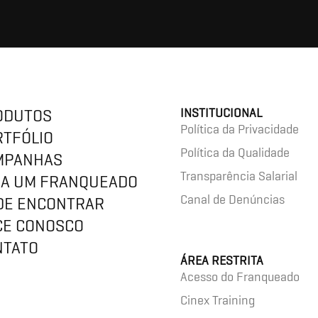
ODUTOS
INSTITUCIONAL
Política da Privacidade
RTFÓLIO
Política da Qualidade
MPANHAS
Transparência Salarial
JA UM FRANQUEADO
Canal de Denúncias
DE ENCONTRAR
CE CONOSCO
NTATO
ÁREA RESTRITA
Acesso do Franqueado
Cinex Training