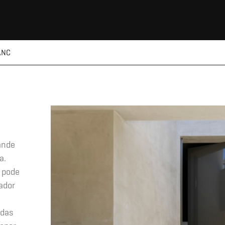
ANC
ande
a.
 pode
ador
 das