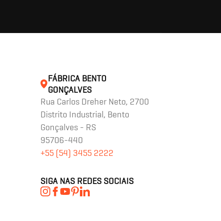
FÁBRICA BENTO
GONÇALVES
Rua Carlos Dreher Neto, 2700
Distrito Industrial, Bento
Gonçalves - RS
95706-440
+55 (54) 3455 2222
SIGA NAS REDES SOCIAIS