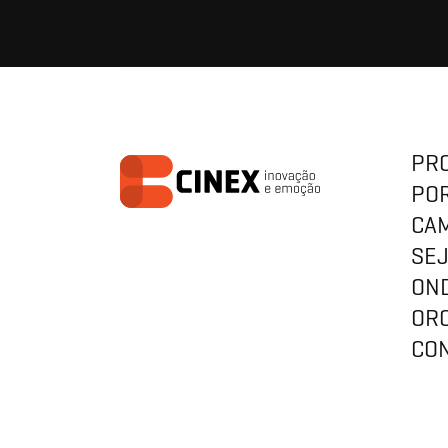
PR
PO
CA
SE
ON
OR
CO